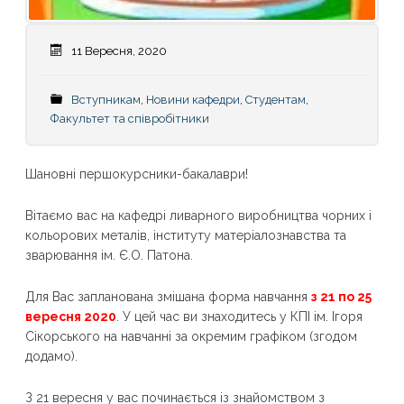
11 Вересня, 2020
Вступникам
,
Новини кафедри
,
Студентам
,
Факультет та співробітники
Шановні першокурсники-бакалаври!
Вітаємо вас на кафедрі ливарного виробництва чорних і
кольорових металів, інституту матеріалознавства та
зварювання ім. Є.О. Патона.
Для Вас запланована змішана форма навчання
з 21 по 25
вересня 2020
. У цей час ви знаходитесь у КПІ ім. Ігоря
Сікорського на навчанні за окремим графіком (згодом
додамо).
З 21 вересня у вас починається із знайомством з