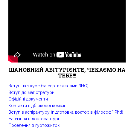
ШАНОВНИЙ АБІТУРІЄНТЕ, ЧЕКАЄМО НА
ТЕБЕ!!!
Вступ на 1 курс (за сертифікатами ЗНО)
Вступ до магістратури
Офіційні документи
Контакти відбіркової комісії
Вступ в аспірантуру (підготовка докторів філософії Phd)
Навчання в докторантурі
Поселення в гуртожиток