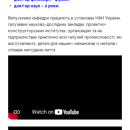
доктор наук – 2 роки.
Випускники кафедри працюють в установах НАН України,
галузевих науково-дослiдних закладах, проектно-
конструкторських iнститутах, органiзацiях та на
пiдприємствах практично всiх галузей промисловостi, які
виготовляють деталi для машин i механiзмiв із металiв i
сплавiв методами лиття.