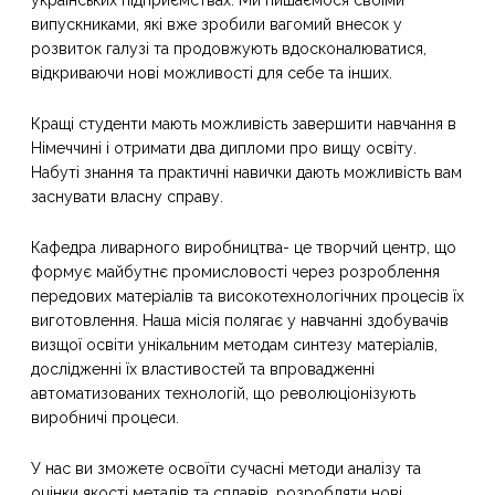
українських підприємствах. Ми пишаємося своїми
випускниками, які вже зробили вагомий внесок у
розвиток галузі та продовжують вдосконалюватися,
відкриваючи нові можливості для себе та інших.
Кращі студенти мають можливість завершити навчання в
Німеччині і отримати два дипломи про вищу освіту.
Набуті знання та практичні навички дають можливість вам
заснувати власну справу.
Кафедра ливарного виробництва- це творчий центр, що
формує майбутнє промисловості через розроблення
передових матеріалів та високотехнологічних процесів їх
виготовлення. Наша місія полягає у навчанні здобувачів
визщої освіти унікальним методам синтезу матеріалів,
дослідженні їх властивостей та впровадженні
автоматизованих технологій, що революціонізують
виробничі процеси.
У нас ви зможете освоїти сучасні методи аналізу та
оцінки якості металів та сплавів, розробляти нові