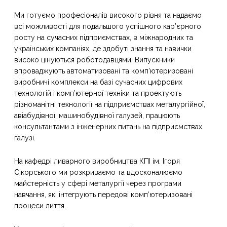
Ми готуємо професіоналів високого рівня та надаємо
всі можливості для подальшого успішного кар’єрного
росту на сучасних підприємствах, в міжнародних та
українських компаніях, де здобуті знання та навички
високо цінуються роботодавцями. Випускники
впроваджують автоматизовані та комп’ютеризовані
виробничі комплекси на базі сучасних цифрових
технологій і комп’ютерної техніки та проектують
різноманітні технології на підприємствах металургійної,
авіабудівної, машинобудівної галузей, працюють
консультантами з інженерних питань на підприємствах
галузі.
На кафедрі ливарного виробництва КПІ ім. Ігоря
Сікорського ми розкриваємо та вдосконалюємо
майстерність у сфері металургії через програми
навчання, які інтегрують передові комп’ютеризовані
процеси лиття.