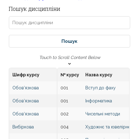
Пошук дисципліни
Touch to Scroll Content Below
Шифр курсу
№ курсу
Назва курсу
Обов’язкова
001
Вступ до фаху
Обов’язкова
001
Інформатика
Обов’язкова
002
Чисельні методи
Вибіркова
004
Художнє та ювелірне ли