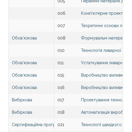
005
Первинні матеріали для 
006
Комп'ютерне проектуванн
007
Теоретичні основи лива
Обов’язкова
008
Формувальні матеріали
010
Технологія ливарної фор
Обов’язкова
011
Устаткування ливарних ц
Обов’язкова
015
Виробництво виливків із
Обов’язкова
016
Виробництво виливків із
Вибіркова
017
Проектування технологічн
Вибіркова
018
Автоматизація виробничи
Сертифікаційна програма
021
Технології швидкого про