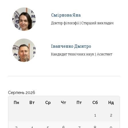
Смірнова Яна
Доктор філософії | Старший викладач
Іванченко Дмитро
Кандидат технічних наук | Асистент
Серпень 2026
Пн
Вт
Ср
Чт
Пт
Сб
Нд
1
2
3
4
5
6
7
8
9