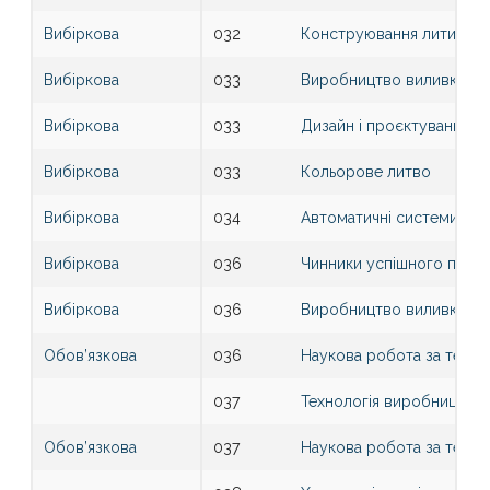
Вибіркова
032
Конструювання литих де
Вибіркова
033
Виробництво виливків із 
Вибіркова
033
Дизайн і проєктування ю
Вибіркова
033
Кольорове литво
Вибіркова
034
Автоматичні системи кер
Вибіркова
036
Чинники успішного прац
Вибіркова
036
Виробництво виливків із 
Обов’язкова
036
Наукова робота за темою 
037
Технологія виробництва 
Обов’язкова
037
Наукова робота за темою 