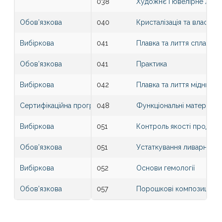
038
Художнє і ювелірне литв
Обов’язкова
040
Кристалізація та властив
Вибіркова
041
Плавка та лиття сплавів 
Обов’язкова
041
Практика
Вибіркова
042
Плавка та лиття мідних, н
Сертифікаційна програма
048
Функціональні матеріали 
Вибіркова
051
Контроль якості продукці
Обов’язкова
051
Устаткування ливарних ц
Вибіркова
052
Основи гемології
Обов’язкова
057
Порошкові композиційні 