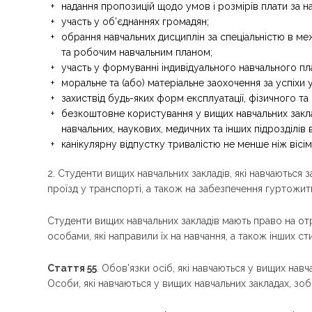
надання пропозицій щодо умов і розмірів плати за н
участь у об’єднаннях громадян;
обрання навчальних дисциплін за спеціальністю в 
та робочим навчальним планом;
участь у формуванні індивідуального навчального пл
моральне та (або) матеріальне заохочення за успіхи у
захиствід будь-яких форм експлуатації, фізичного та
безкоштовне користування у вищих навчальних закл
навчальних, наукових, медичних та інших підрозділів
канікулярну відпустку тривалістю не менше ніж вісі
2. Студенти вищих навчальних закладів, які навчаються
проїзд у транспорті, а також на забезпечення гуртожит
Студенти вищих навчальних закладів мають право на о
особами, які направили їх на навчання, а також інших с
Стаття 55
. Обов’язки осіб, які навчаються у вищих навч
Особи, які навчаються у вищих навчальних закладах, зобо