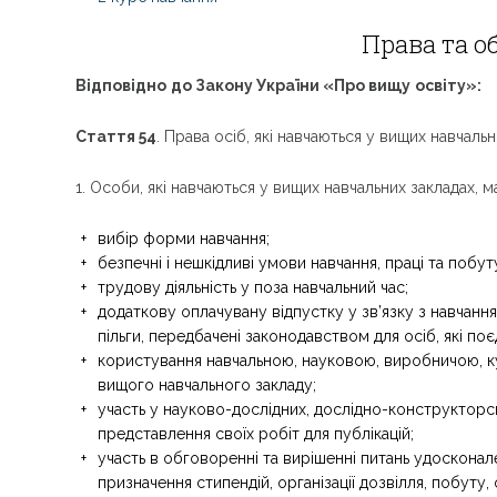
Права та о
Відповідно
до Закону України «Про вищу
освіту»:
Стаття 54
. Права осіб, які навчаються у вищих навчальн
1. Особи, які навчаються у вищих навчальних закладах, м
вибір форми навчання;
безпечні і нешкідливі умови навчання, праці та побут
трудову діяльність у поза навчальний час;
додаткову оплачувану відпустку у зв’язку з навчанн
пільги, передбачені законодавством для осіб, які по
користування навчальною, науковою, виробничою, 
вищого навчального закладу;
участь у науково-дослідних, дослідно-конструкторсь
представлення своїх робіт для публікацій;
участь в обговоренні та вирішенні питань удоскона
призначення стипендій, організації дозвілля, побуту