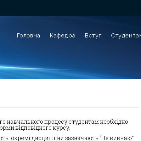
Головна
Кафедра
Вступ
Студента
го навчального процесу студентам необхідно
орми відповідного курсу.
чають окремі дисципліни зазначають “Не вивчаю”