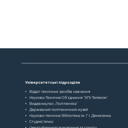
Університетські підрозділи
Відділ технічних засобів навчання
Науково-Технічне Об’єднання “КПІ-Телеком”
Видавництво „Політехніка”
Державний політехнічний музей
Науково технічна бібліотека ім. Г.І. Денисенка
Студмістечко
Центр фізичного виховання та спорту