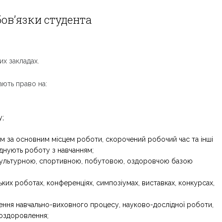
бов’язки студента
их закладах.
ають право на:
у;
ям за основним місцем роботи, скорочений робочий час та інші
єднують роботу з навчанням;
культурною, спортивною, побутовою, оздоровчою базою
ких роботах, конференціях, симпозіумах, виставках, конкурсах,
лення навчально-виховного процесу, науково-дослідної роботи,
, оздоровлення;