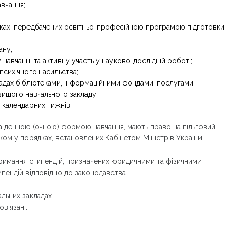
авчання;
межах, передбачених освітньо-професійною програмою підготовки
ану;
 навчанні та активну участь у науково-дослідній роботі;
 психічного насильства;
адах бібліотеками, інформаційними фондами, послугами
 вищого навчального закладу;
м календарних тижнів.
 за денною (очною) формою навчання, мають право на пільговий
ком у порядках, встановлених Кабінетом Міністрів України.
тримання стипендій, призначених юридичними та фізичними
типендій відповідно до законодавства.
альних закладах.
в’язані: