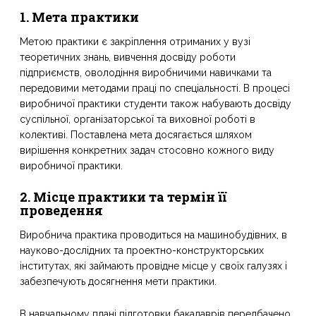
1. Мета практики
Метою практики є закріплення отриманих у вузі
теоретичних знань, вивчення досвіду роботи
підприємств, оволодіння виробничими навичками та
передовими методами праці по спеціальності. В процесі
виробничої практики студенти також набувають досвіду
суспільної, організаторської та виховної роботі в
колективі. Поставлена мета досягається шляхом
вирішення конкретних задач стосовно кожного виду
виробничої практики.
2. Місце практики та термін її
проведення
Виробнича практика проводиться на машинобудівних, в
науково-дослідних та проектно-конструкторських
інститутах, які займають провідне місце у своїх галузях і
забезпечують досягнення мети практики.
В навчальному плані підготовки бакалаврів передбачено