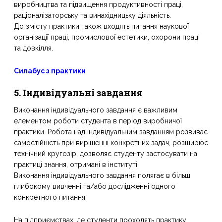
виробництва та підвищення продуктивності праці,
раціоналізаторську та винахідницьку діяльність.
До змісту практики також входять питання наукової
організації праці, промислової естетики, охорони праці
та довкілля.
Силабус з практики
5. Індивідуальні завдання
Виконання індивідуального завдання є важливим
елементом роботи студента в період виробничої
практики. Робота над індивідуальним завданням розвиває
самостійність при вирішенні конкретних задач, розширює
технічний кругозір, дозволяє студенту застосувати на
практиці знання, отримані в інституті.
Виконання індивідуального завдання полягає в більш
глибокому вивченні та/або дослідженні одного
конкретного питання.
На підприємствах, де студенти проходять практику,