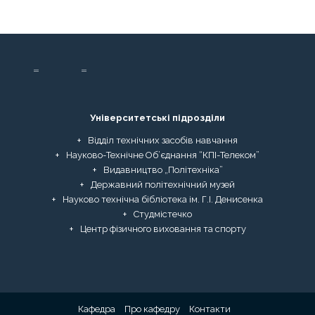
Університетські підрозділи
Відділ технічних засобів навчання
Науково-Технічне Об’єднання “КПІ-Телеком”
Видавництво „Політехніка”
Державний політехнічний музей
Науково технічна бібліотека ім. Г.І. Денисенка
Студмістечко
Центр фізичного виховання та спорту
Кафедра
Про кафедру
Контакти