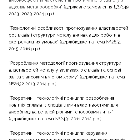
високоефективних елементів протимінного захисту з
відходів металообробки
” (державне замовлення ДЗ/149-
2023 2023-2024 р.р.)
“Технологічні особливості прогнозування властивостей
розплавів і структури металу виливків для роботи в
екстремальних умовах” (держбюджетна тема №2851
2015-2016 р.р.)
“Розроблення методології прогнозування структури і
властивостей металу у виливках із сплавів на основі
заліза з високим вмістом хрому” (держбюджетна тема
№2632 2013-2014 р.р.)
“Теоретичні і технологічні принципи розроблення
новітніх сплавів із спеціальними властивостями для
виробництва деталей різними способами лиття”
(держбюджетна тема №2431 2011-2012 р.р.)
“Теоретичні і технологічні принципи керування