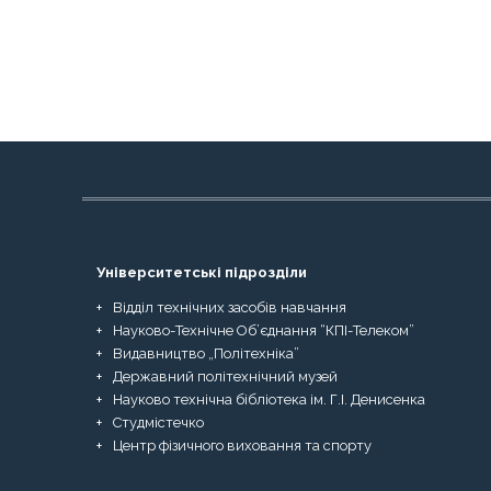
Університетські підрозділи
Відділ технічних засобів навчання
Науково-Технічне Об’єднання “КПІ-Телеком”
Видавництво „Політехніка”
Державний політехнічний музей
Науково технічна бібліотека ім. Г.І. Денисенка
Студмістечко
Центр фізичного виховання та спорту