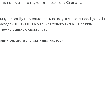
ародження видатного науковця, професора
Степана
ину: понад 650 наукових праць та потужну школу послідовників,
кафедри, він вивів її на рівень світового визнання, завжди
межно відданою своїй справі.
ших серцях та в історії нашої кафедри.