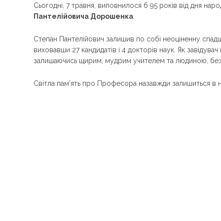
Сьогодні, 7 травня, виповнилося б 95 років від дня н
Пантелійовича Дорошенка
.
Степан Пантелійович залишив по собі неоціненну спадщ
виховавши 27 кандидатів і 4 докторів наук. Як завідувач 
залишаючись щирим, мудрим учителем та людиною, без
Світла пам’ять про Професора назавжди залишиться в на