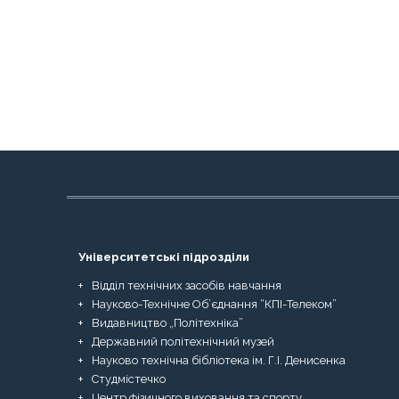
Університетські підрозділи
Відділ технічних засобів навчання
Науково-Технічне Об’єднання “КПІ-Телеком”
Видавництво „Політехніка”
Державний політехнічний музей
Науково технічна бібліотека ім. Г.І. Денисенка
Студмістечко
Центр фізичного виховання та спорту