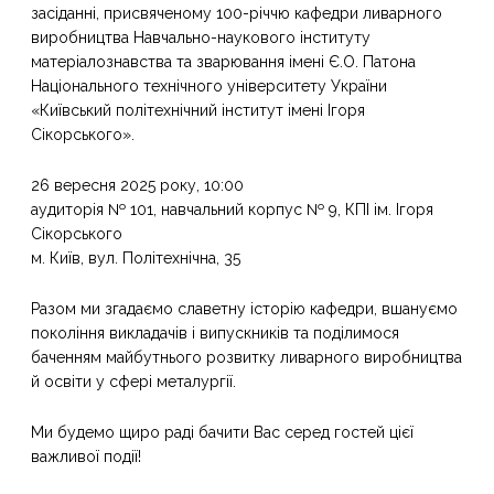
засіданні, присвяченому 100-річчю кафедри ливарного
виробництва Навчально-наукового інституту
матеріалознавства та зварювання імені Є.О. Патона
Національного технічного університету України
«Київський політехнічний інститут імені Ігоря
Сікорського».
26 вересня 2025 року, 10:00
аудиторія № 101, навчальний корпус № 9, КПІ ім. Ігоря
Сікорського
м. Київ, вул. Політехнічна, 35
Разом ми згадаємо славетну історію кафедри, вшануємо
покоління викладачів і випускників та поділимося
баченням майбутнього розвитку ливарного виробництва
й освіти у сфері металургії.
Ми будемо щиро раді бачити Вас серед гостей цієї
важливої події!