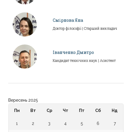
Смірнова Яна
Доктор філософії | Старший викладач
Іванченко Дмитро
Кандидат технічних наук | Асистент
Вересень 2025
Пн
Вт
Ср
Чт
Пт
Сб
Нд
1
2
3
4
5
6
7