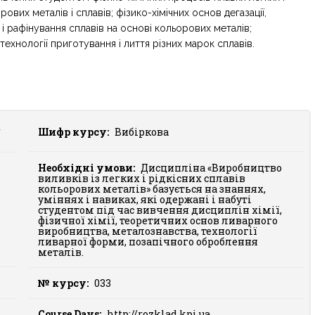
рових металів і сплавів; фізико-хімічних основ дегазації,
і рафінування сплавів на основі кольорових металів;
ехнології приготування і лиття різних марок сплавів.
х
Шифр курсу:
Вибіркова
Необхідні умови:
Дисципліна «Виробництво
виливків із легких і рідкісних сплавів
кольорових металів» базується на знаннях,
уміннях і навиках, які одержані і набуті
студентом під час вивчення дисциплін хімії,
фізичної хімії, теоретичних основ ливарного
виробництва, металознавства, технології
ливарної форми, позапічного оброблення
металів.
№ курсу:
033
Course Days:
http://rozklad.kpi.ua