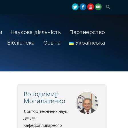
м
Наукова діяльність
Партнерство
Бібліотека
Освіта
Українська
Володимир
Могилатенко
Доктор технічних наук,
доцент
Кафедра ливарного