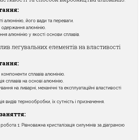
тання:
і алюмінію, його вади та переваги.
я одержання алюмінію.
ня алюмінію у якості основи сплавів.
лив легувальних елементів на властивості
тання:
 компоненти сплавів алюмінію.
ія сплавів на основі алюмінію.
вання на ливарні, механічні та експлуатаційні властивості
ія видів термообробки, їх сутність і призначення.
заняття:
робота 1: Рівноважна кристалізація силумінів за діаграмою