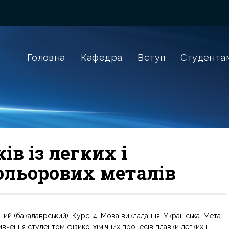
Головна
Кафедра
Вступ
Студента
в із легких і
кольорових металів
ший (бакалаврський). Курс: 4. Мова викладання: Українська. Мета
ивчення студентом фізико-хімічних процесів плавки легких і