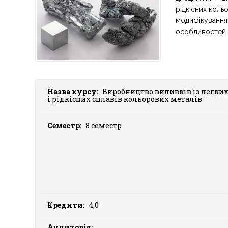
рідкісних кольо
модифікування 
особливостей т
Назва курсу:
Виробництво виливків із легки
і рідкісних сплавів кольорових металів
Семестр:
8 семестр
Кредити:
4,0
Аудиторія: