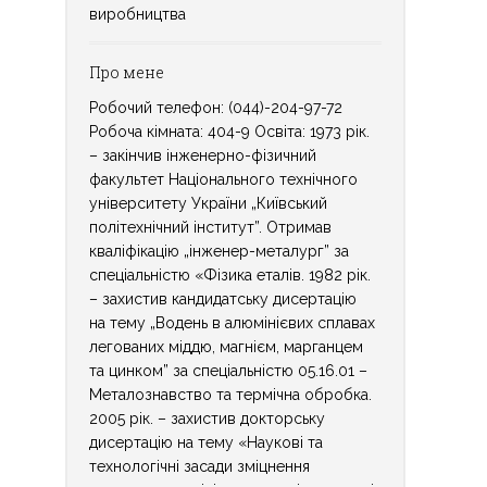
виробництва
Про мене
Робочий телефон: (044)-204-97-72
Робоча кімната: 404-9 Освіта: 1973 рік.
– закінчив інженерно-фізичний
факультет Національного технічного
університету України „Київський
політехнічний інститут”. Отримав
кваліфікацію „інженер-металург” за
спеціальністю «Фізика еталів. 1982 рік.
– захистив кандидатську дисертацію
на тему „Водень в алюмінієвих сплавах
легованих міддю, магнієм, марганцем
та цинком” за спеціальністю 05.16.01 –
Металознавство та термічна обробка.
2005 рік. – захистив докторську
дисертацію на тему «Наукові та
технологічні засади зміцнення