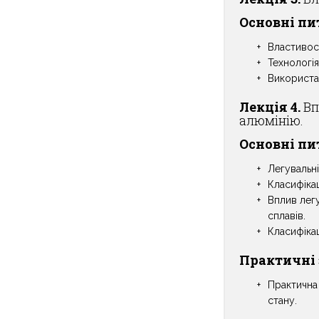
Основні пи
Властивост
Технологі
Використан
Лекція 4.
Вп
алюмінію.
Основні пи
Легувальні
Класифікац
Вплив легу
сплавів.
Класифікац
Практичні 
Практична 
стану.