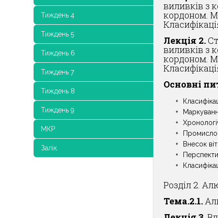
виливків з к
кордоном. М
Тиждень 4
Класифікаці
Тиждень 5
Лекція 2.
Ст
виливків з к
Тиждень 6
кордоном. М
Класифікаці
Тиждень 7
Основні пи
Тиждень 8
Класифікац
Тиждень 9
Маркуванн
Хронологіч
МКР
Промислов
Внесок ві
Залік
Перспектив
Класифікац
Розділ 2. Ал
Тема.2.1.
Алю
Лекція 3.
Вл