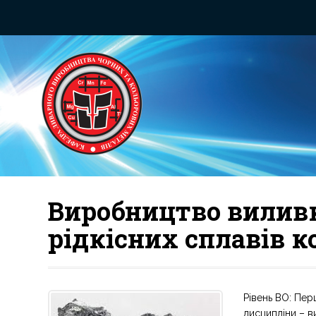
Виробництво виливкі
рідкісних сплавів 
Рівень ВО: Пер
дисципліни – в