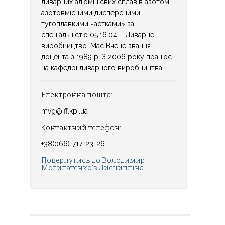
ливарних алюмінієвих сплавів азотом і
азотовмісними дисперсними
тугоплавкими частками» за
спеціальністю 05.16.04 – Ливарне
виробництво. Має Вчене звання
доцента з 1989 р. З 2006 року працює
на кафедрі ливарного виробництва.
Електронна пошта:
mvg@iff.kpi.ua
Контактний телефон:
+38(066)-717-23-26
Повернутись до Володимир
Могилатенко's Дисципліна