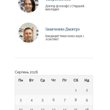
Доктор філософії | Старший
викладач
Іванченко Дмитро
Кандидат технічних наук |
Асистент
Серпень 2026
Пн
Вт
Ср
Чт
Пт
Сб
Нд
1
2
3
4
5
6
7
8
9
10
11
12
13
14
15
16