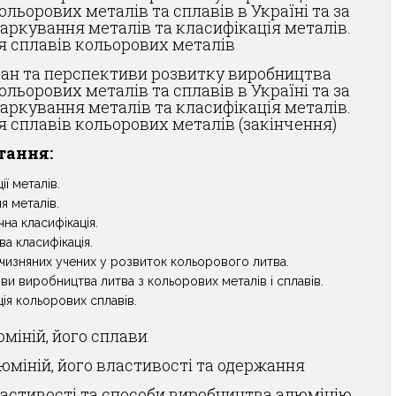
ольорових металів та сплавів в Україні та за
аркування металів та класифікація металів.
я сплавів кольорових металів
ан та перспективи розвитку виробництва
ольорових металів та сплавів в Україні та за
аркування металів та класифікація металів.
я сплавів кольорових металів (закінчення)
тання:
ії металів.
я металів.
на класифікація.
а класифікація.
тчизняних учених у розвиток кольорового литва.
и виробництва литва з кольорових металів і сплавів.
ія кольорових сплавів.
юміній, його сплави
міній, його властивості та одержання
астивості та способи виробництва алюмінію.