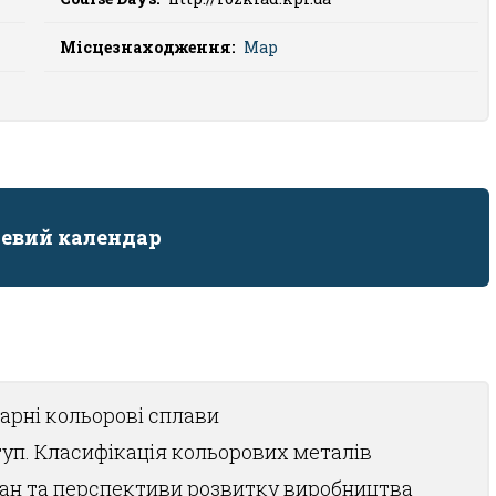
Місцезнаходження:
Map
евий календар
варні кольорові сплави
уп. Класифікація кольорових металів
ан та перспективи розвитку виробництва