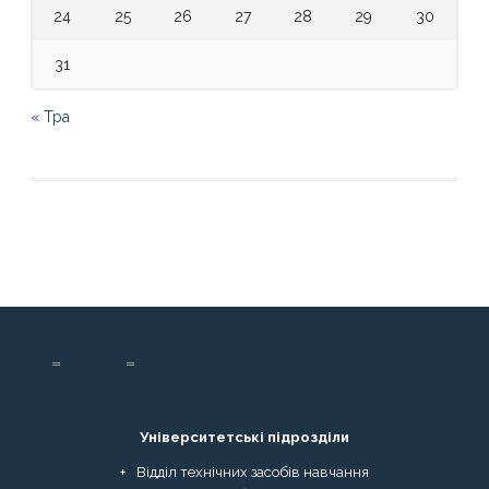
24
25
26
27
28
29
30
31
« Тра
Університетські підрозділи
Відділ технічних засобів навчання