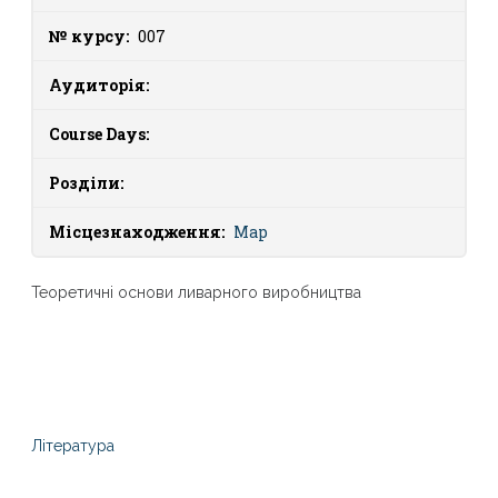
№ курсу:
007
Аудиторія:
Course Days:
Розділи:
Місцезнаходження:
Map
Теоретичні основи ливарного виробництва
Література