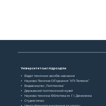
Університетські підрозділи
Відділ технічних засобів навчання
Науково-Технічне Об’єднання “КПІ-Телеком”
Видавництво „Політехніка”
Державний політехнічний музей
Науково технічна бібліотека ім. Г.І. Денисенка
Студмістечко
Центр фізичного виховання та спорту