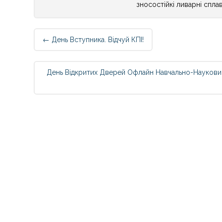
зносостійкі ливарні спла
Post
←
День Вступника. Відчуй КПІ!
navigation
День Відкритих Дверей Офлайн Навчально-Науковий 