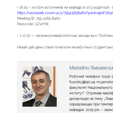
• 16:15 – зустріч вступників на кафедрі в 203 аудиторії
https://us04web.zoom.us/j/75543658460?pwd=q9nF26
Meeting ID: 755 4365 8460
Passcode: 0ZwYhE
• з 17:30 — загальноуніверситетські заходи вул. Політех
Нехай цей день стане початком незабутньої студентської
Михайло Ямшинсь
Робочий телефон: (044)-2
foundry@kpi.ua; m.yamshin
факультет Національного 
інститут”. Отримав кваліф
дисертацію на тему „Лива
середовищах при темпера
кафедри. 2019 рік. – зах