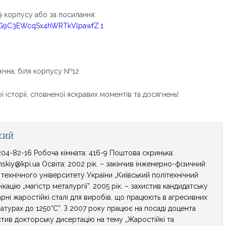
, 9 корпусу або за посилання:
qG9C3EWcqSx4hWRTkVlpawfZ.1
нічна, біля корпусу №12
 історії, сповненої яскравих моментів та досягнень!
кий
04-82-16 Робоча кімната: 416-9 Поштова скринька:
skiy@kpi.ua Освіта: 2002 рік. – закінчив інженерно-фізичний
технічного університету України „Київський політехнічний
ікацію „магістр металургії”. 2005 рік. – захистив кандидатську
рні жаростійкі сталі для виробів, що працюють в агресивних
турах до 1250°С”. З 2007 року працює на посаді доцента
истив докторську дисертацію на тему „Жаростійкі та