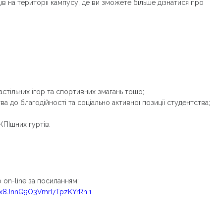
в на території кампусу, де ви зможете більше дізнатися про
астільних ігор та спортивних змагань тощо;
ва до благодійності та соціально активної позиції студентства;
КПІшних гуртів.
о on-line за посиланням:
5x8JnnQ9O3VmrI7TpzKYrRh.1