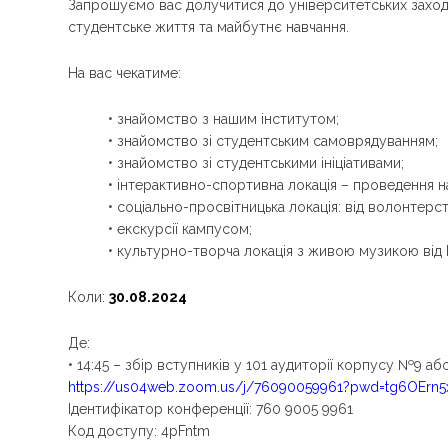
Запрошуємо вас долучитися до університетських заході
студентське життя та майбутнє навчання.
На вас чекатиме:
• знайомство з нашим інститутом;
• знайомство зі студентським самоврядуванням;
• знайомство зі студентськими ініціативами;
• інтерактивно-спортивна локація – проведення н
• соціально-просвітницька локація: від волонтерст
• екскурсії кампусом;
• культурно-творча локація з живою музикою від 
Коли:
30.08.2024
Де:
• 14:45 – збір вступників у 101 аудиторії корпусу №9 аб
https://us04web.zoom.us/j/76090059961?pwd=tg6OErn
Ідентифікатор конференції: 760 9005 9961
Код доступу: 4pFntm