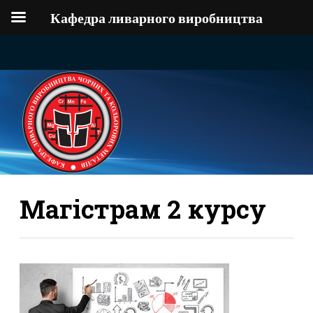
Кафедра ливарного виробництва
Магістрам 2 курсу