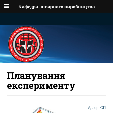
Кафедра ливарного виробництва
Планування
експерименту
Адлер ЮП