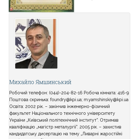
Михайло Ямшинський
Робочий телефон: (044)-204-82-16 Робоча кімната: 416-9
Поштова скринька: foundry@kpi.ua; m.yamshinskiy@kpi.ua
Освіта: 2002 рік. – закінчив інженерно-фізичний
факультет Національного технічного університету
України „Київський політехнічний інститут”. Отримав
кваліфікацію „магістр металургії”. 2005 рік. – захистив
кандидатську дисертацію на тему „Ливарні жаростійкі