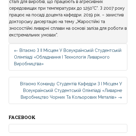
сталі для виробів, що працюють в агресивних
середовищах при температурах до 1250°С”. З 2007 року
працює на посаді доцента кафедри. 2019 рік. – захистив
докторську дисертацію на тему „Жаростійкі та
зносостійкі ливарні сплави на основі заліза для роботи в
екстремальних умовах”.
Post
←
Вітаємо З ІІ Місцем У Всеукраїнській Студентській
navigation
Олімпіаді «Обладнання І Технологія Ливарного
Виробництва»
Вітаємо Команду Студентів Кафедри З І Місцем У
Всеукраїнській Студентській Олімпіаді «Ливарне
Виробництво Чорних Та Кольорових Металів»
→
FACEBOOK