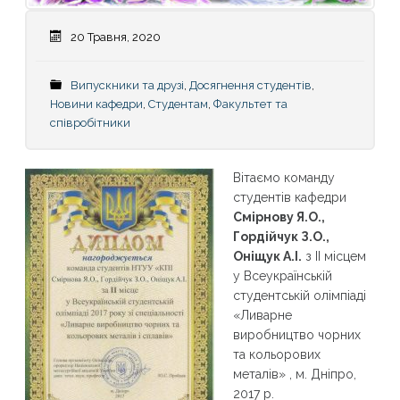
20 Травня, 2020
Випускники та друзі
,
Досягнення студентів
,
Новини кафедри
,
Студентам
,
Факультет та
співробітники
Вітаємо команду
студентів кафедри
Смірнову Я.О.,
Гордійчук З.О.,
Оніщук А.І.
з ІІ місцем
у Всеукраїнській
студентській олімпіаді
«Ливарне
виробництво чорних
та кольорових
металів» , м. Дніпро,
2017 р.