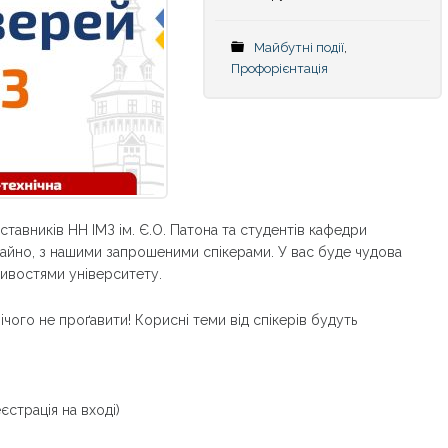
Майбутні події
,
Профорієнтація
тавників НН ІМЗ ім. Є.О. Патона та студентів кафедри
ичайно, з нашими запрошеними спікерами. У вас буде чудова
ивостями університету.
нічого не проґавити! Корисні теми від спікерів будуть
єстрація на вході)