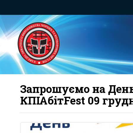
Запрошуємо на День
КПІАбітFest 09 груд