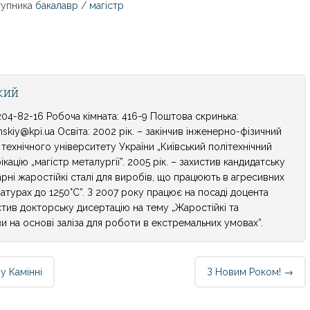
тупника
бакалавр
/
магістр
кий
04-82-16 Робоча кімната: 416-9 Поштова скринька:
skiy@kpi.ua Освіта: 2002 рік. – закінчив інженерно-фізичний
технічного університету України „Київський політехнічний
ікацію „магістр металургії”. 2005 рік. – захистив кандидатську
рні жаростійкі сталі для виробів, що працюють в агресивних
турах до 1250°С”. З 2007 року працює на посаді доцента
истив докторську дисертацію на тему „Жаростійкі та
ви на основі заліза для роботи в екстремальних умовах”.
у Камінні
З Новим Роком!
→