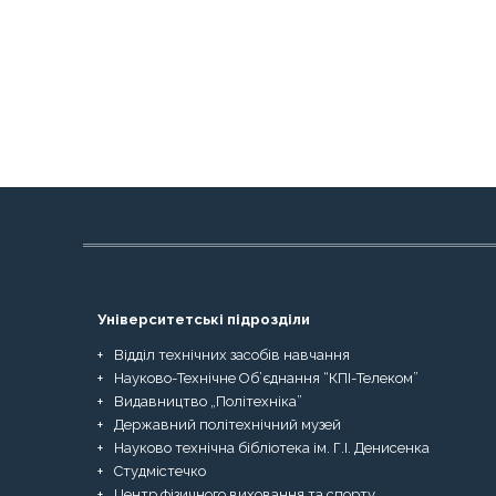
Університетські підрозділи
Відділ технічних засобів навчання
Науково-Технічне Об’єднання “КПІ-Телеком”
Видавництво „Політехніка”
Державний політехнічний музей
Науково технічна бібліотека ім. Г.І. Денисенка
Студмістечко
Центр фізичного виховання та спорту