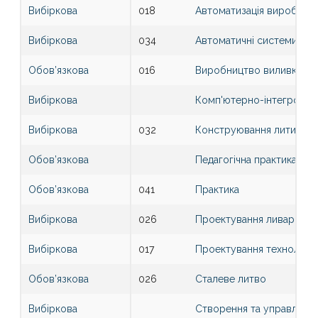
Вибіркова
018
Автоматизація виробничи
Вибіркова
034
Автоматичні системи кер
Обов’язкова
016
Виробництво виливків із
Вибіркова
Комп'ютерно-інтегровані
Вибіркова
032
Конструювання литих де
Обов’язкова
Педагогічна практика
Обов’язкова
041
Практика
Вибіркова
026
Проектування ливарних ц
Вибіркова
017
Проектування технологічн
Обов’язкова
026
Сталеве литво
Вибіркова
Створення та управління