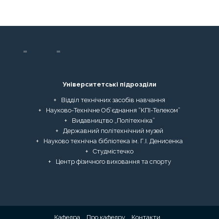
Університетські підрозділи
Відділ технічних засобів навчання
Науково-Технічне Об’єднання “КПІ-Телеком”
Видавництво „Політехніка”
Державний політехнічний музей
Науково технічна бібліотека ім. Г.І. Денисенка
Студмістечко
Центр фізичного виховання та спорту
Кафедра
Про кафедру
Контакти