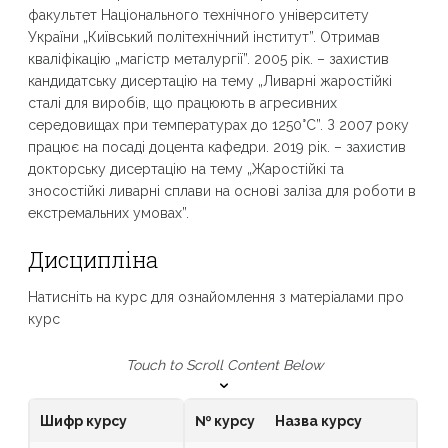
факультет Національного технічного університету
України „Київський політехнічний інститут”. Отримав
кваліфікацію „магістр металургії”. 2005 рік. – захистив
кандидатську дисертацію на тему „Ливарні жаростійкі
сталі для виробів, що працюють в агресивних
середовищах при температурах до 1250°С”. З 2007 року
працює на посаді доцента кафедри. 2019 рік. – захистив
докторську дисертацію на тему „Жаростійкі та
зносостійкі ливарні сплави на основі заліза для роботи в
екстремальних умовах”.
Дисципліна
Натисніть на курс для ознайомлення з матеріалами про
курс
Touch to Scroll Content Below
Шифр курсу
№ курсу
Назва курсу